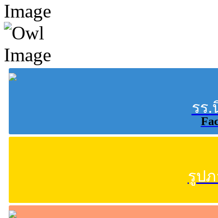
รร.
Fa
รูป